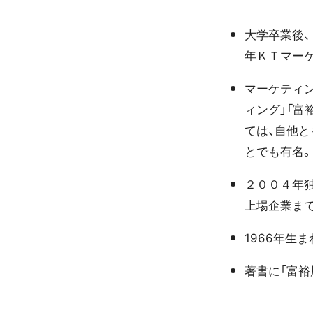
大学卒業後
年ＫＴマー
マーケティ
ィング」「
ては、自他
とでも有名
２００４年
上場企業ま
1966年生
著書に「富裕